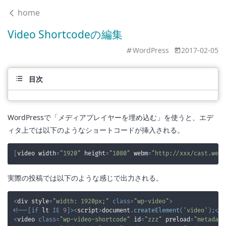
home
Video Shortcodeの編集
WordPress
2017-02-05
目次
WordPressで「メディアプレイヤーを埋め込む」を使うと、エデ
ィタ上では以下のようなショートコードが挿入される。
[
video width
=
"1920"
 height
=
"1080"
 webm
=
"http://xxx/cast.webm
実際の投稿では以下のような感じで出力される。
<
div style
=
"width: 1920px;"
class
=
"wp-video"
>
<
!
--
[
if
 lt 
IE
9
]
>
<
script
>
document
.
createElement
(
'video'
)
;
<
/
s
<
video 
class
=
"wp-video-shortcode"
 id
=
"zzz"
 preload
=
"metadata