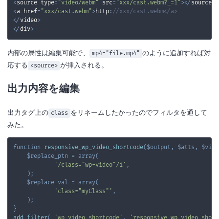
<
source type
=
"video/webm"
 src
=
"xxx/cast.webm?_=1"
>
<
/
source
>
<
a href
=
"xxx/cast.webm"
>
http
:
//xxx/cast.webm</a>
<
/
video
>
<
/
div
>
内部の属性は編集可能で、
のように追加すれば対
mp4="file.mp4"
応する
が挿入される。
<source>
出力内容を編集
出力タグ上の
をリネームしたかったのでフィルタを通して
class
みた。
function
responsive_wp_video_shortcode
(
$output
,
$atts
,
$vide
$replace_ptn
=
array
(
'/class="wp-video"/i'
,
)
;
$replace_val
=
array
(
'class="myClass"'
,
)
;
}
add_filter
(
'wp_video_shortcode'
,
'responsive_wp_video_short