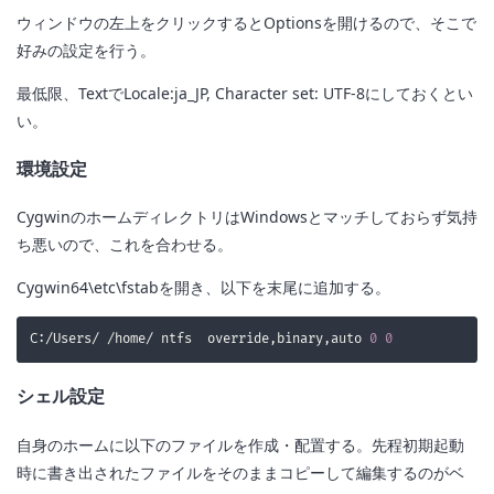
ウィンドウの左上をクリックするとOptionsを開けるので、そこで
好みの設定を行う。
最低限、TextでLocale:ja_JP, Character set: UTF-8にしておくとい
い。
環境設定
CygwinのホームディレクトリはWindowsとマッチしておらず気持
ち悪いので、これを合わせる。
Cygwin64\etc\fstabを開き、以下を末尾に追加する。
C:/Users/ /home/ ntfs  override,binary,auto 
0
0
シェル設定
自身のホームに以下のファイルを作成・配置する。先程初期起動
時に書き出されたファイルをそのままコピーして編集するのがベ