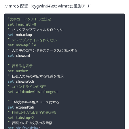
.vimrcを配置（cygwin64\etc\vimrcに雛形アリ）
"
set
"
set
"
set
"
set
"
set
shiftwidth
=
2