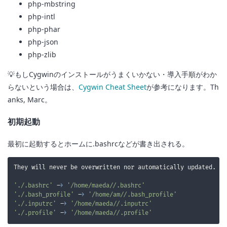
php-mbstring
php-intl
php-phar
php-json
php-zlib
💡もしCygwinのインストールがうまくいかない・導入手順がわか
らないという場合は、
Cygwin Cheat Sheet
が参考になります。Th
anks, Marc。
初期起動
最初に起動するとホームに.bashrcなどが書き出される。
'./.bashrc'
 -
>
'/home/maeda//.bashrc'
'./.bash_profile'
 -
>
'/home/am//.bash_profile'
'./.inputrc'
 -
>
'/home/maeda//.inputrc'
'./.profile'
 -
>
'/home/maeda//.profile'