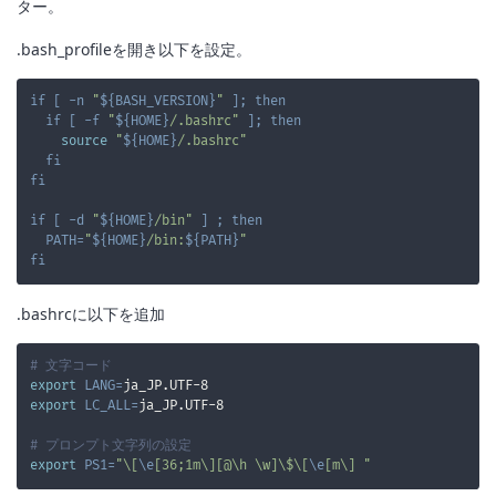
ター。
.bash_profileを開き以下を設定。
if
[
-n
"
${
BASH_VERSION
}
"
]
;
then
if
[
-f
"
${
HOME
}
/.bashrc"
]
;
then
source
"
${
HOME
}
/.bashrc"
fi
fi
if
[
-d
"
${
HOME
}
/bin"
]
;
then
PATH
=
"
${
HOME
}
/bin:
${
PATH
}
"
fi
.bashrcに以下を追加
# 文字コード
export
LANG
=
export
LC_ALL
=
# プロンプト文字列の設定
export
PS1
=
"\[
\e
[36;1m\][@\h \w]\$\[
\e
[m\] "