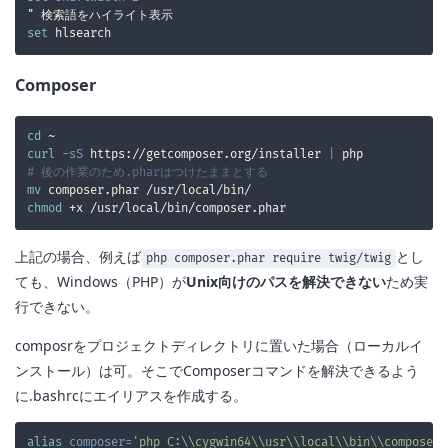
set
Composer
cd
curl
-sS
 https://getcomposer.org/installer 
|
# 後の作業のため.pharはつけたままとする
mv
chmod
上記の場合、例えば
とし
php composer.phar require twig/twig
ても、Windows（PHP）が
Unix向けのパスを解決できない
ため実
行できない。
composrをプロジェクトディレクトリに置いた場合（ローカルイ
ンストール）は可。そこでComposerコマンドを解決できるよう
に.bashrcにエイリアスを作成する。
alias
composer
=
'php C:\\cygwin64\\usr\\local\\bin\\composer.