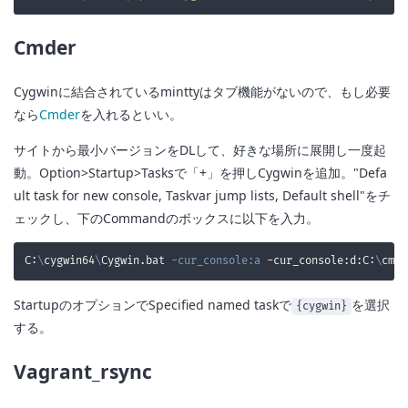
Cmder
Cygwinに結合されているminttyはタブ機能がないので、もし必要
なら
Cmder
を入れるといい。
サイトから最小バージョンをDLして、好きな場所に展開し一度起
動。Option>Startup>Tasksで「+」を押しCygwinを追加。"Defa
ult task for new console, Taskvar jump lists, Default shell"をチ
ェックし、下のCommandのボックスに以下を入力。
C:
\
cygwin64
\
Cygwin.bat 
-cur_console:a
 -cur_console:d:C:
\
cmde
StartupのオプションでSpecified named taskで
を選択
{cygwin}
する。
Vagrant_rsync