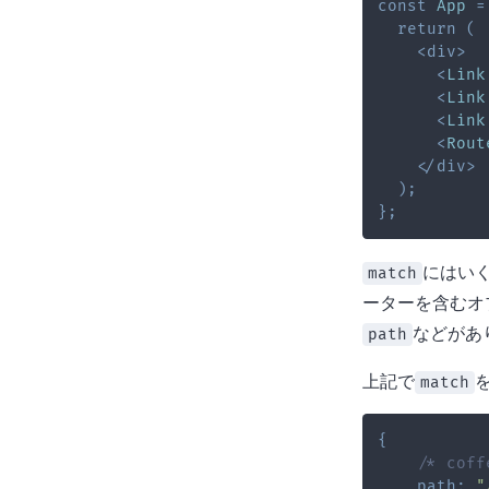
const
App
=
return
(
<
div
>
<
Link
<
Link
<
Link
<
Rout
</
div
>
)
;
}
;
にはい
match
ーターを含むオ
などがあ
path
上記で
match
{
/* co
path
:
"