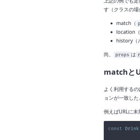
上記の例でも定義
す（クラスの場
match（
locat
histo
尚、
は
props
match
よく利用するの
ョンが一致した
例えばURLに
const
Drink