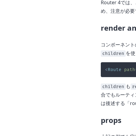
Router 4で
め、注意が必要
render an
コンポーネント
を使
children
<
Route
path
も
children
r
合でもルーティ
は後述する「ro
props