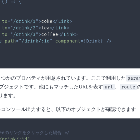
(
)
=>
{
to
=
"
/drink/1
"
>
coke
</
Link
>
to
=
"
/drink/2
"
>
tea
</
Link
>
to
=
"
/drink/3
"
>
coffee
</
Link
>
e
path
=
"
/drink/:id
"
component
=
{
Drink
}
/>
くつかのプロパティが用意されています。ここで利用した
para
ブジェクトです。他にもマッチしたURLを表す
、
url
route
ります。
をコンソール出力すると、以下のオブジェクトが確認できます
ffeeのリンクをクリックした場合 */
/drink/:id"
,