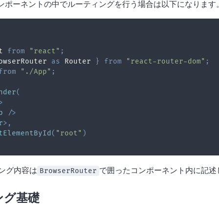
コンポーネントの中でルーティングを行う場合は以下になります
t
from
"react"
;
owserRouter
as
Router
}
from
"react-router-dom"
;
from
"./App"
;
nder
(
>
p
/>
r
>
,
tElementById
(
"root"
)
ング内容は
で囲ったコンポーネント内に記述
BrowserRouter
ング基礎