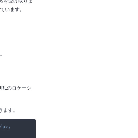
psを受け取りま
ています。
。
URLのロケーシ
きます。
/
p
>
;