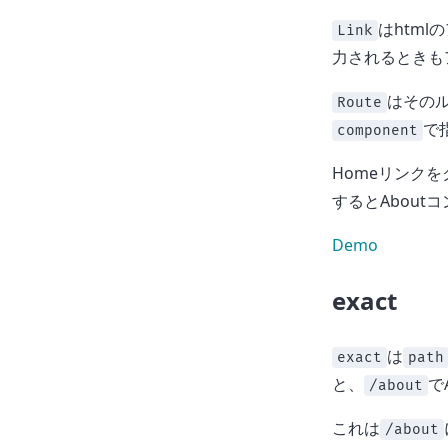
はhtm
Link
力されるときも
はその
Route
で
component
Homeリンクを
するとAbou
Demo
exact
は
exact
path
と、
で
/about
これは
/about