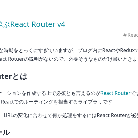
eact Router v4
Reac
時期をとっくにすぎていますが、ブログ内にReactやRedux
act Rotuerの説明がないので、必要そうなものだけ書いとき
outerとは
プリケーションを作成する上で必須とも言えるのが
React Router
です
、Reactでのルーティングを担当するライブラリです。
URLの変化に合わせて何か処理をするにはReact Routerが
ール