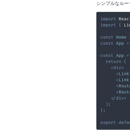
シンプルなルー
import
Reac
import
{
Li
const
Home
const
App
=
const
App
=
return
(
<
div
>
<
Link
<
Link
<
Rout
<
Rout
</
div
>
)
;
}
;
export
defa