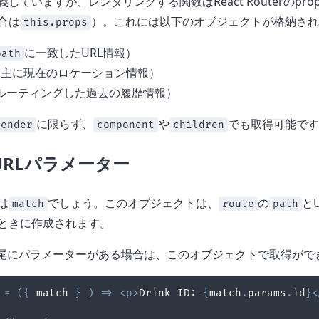
していますが、レンダリングする関数はReact Routerのpro
合は
）。これには以下のオブジェクトが格納され
this.props
に一致したURL情報）
path
ion（主に現在のロケーション情報）
ry（ルーティングした過去の履歴情報）
に限らず、
や
でも取得可能です
render
component
children
とURLパラメーター
は
でしょう。このオブジェクトは、
の
と
match
route
path
ときに作成されます。
末尾にパラメーターがある場合は、このオブジェクトで取得がで
=
(
{
 match 
}
)
=>
<
p
>
Drink ID: 
{
match
.
params
.
id
}
<