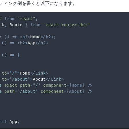
ティング例を書くと以下になります。
t
from
"react"
;
nk
,
Route
}
from
"react-router-dom"
=
(
)
=>
<
h2
>
Home
</
h2
>
;
(
)
=>
<
h2
>
App
</
h2
>
(
)
=>
{
to
=
"
/
"
>
Home
</
Link
>
to
=
"
/about
"
>
About
</
Link
>
e
exact
path
=
"
/
"
component
=
{
Home
}
/>
e
path
=
"
/about
"
component
=
{
About
}
/>
ult
App
;