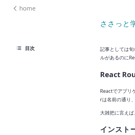
home
ささっと学ぶR
目次
記事としては旬な
ルがあるのにRe
React R
Reactでア
rは名前の通り
大雑把に言えば、
インスト