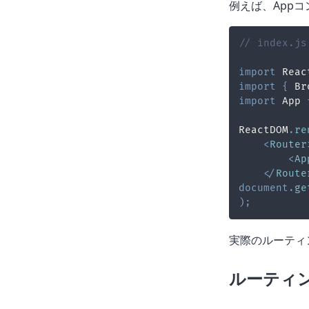
例えば、App
// index.js
import
Reac
import
{
Br
import
App
ReactDOM
.
re
<
Router
<
Ap
</
Route
document
.
ge
)
;
実際のルーティ
ルーティ