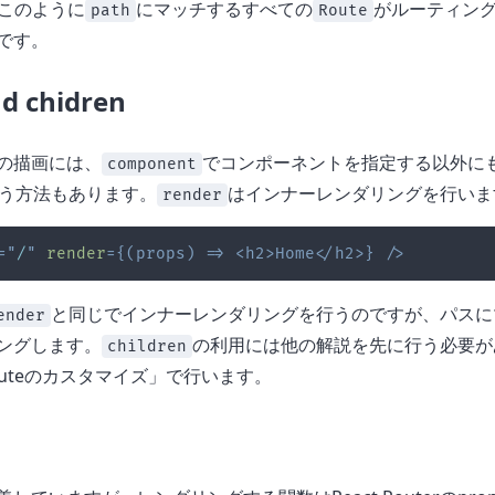
は、このように
にマッチするすべての
がルーティン
path
Route
です。
d chidren
の描画には、
でコンポーネントを指定する以外に
component
う方法もあります。
はインナーレンダリングを行いま
render
=
"
/
"
render
=
{
(
props
)
=>
<
h2
>
Home
</
h2
>
}
/>
と同じでインナーレンダリングを行うのですが、パスに
ender
ングします。
の利用には他の解説を先に行う必要が
children
uteのカスタマイズ」で行います。