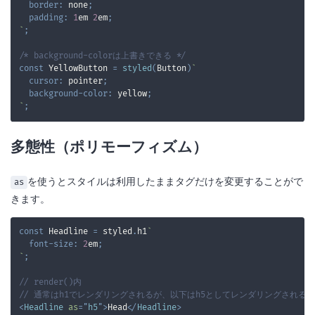
border
:
 none
;
padding
:
1
em
2
em
;
`
;
/* background-colorは上書きできる */
const
YellowButton
=
styled
(
Button
)
`
cursor
:
 pointer
;
background-color
:
yellow
;
`
;
多態性（ポリモーフィズム）
を使うとスタイルは利用したままタグだけを変更することがで
as
きます。
const
Headline
=
 styled
.
h1
`
font-size
:
2
em
;
`
;
// render()内
// 通常はh1でレンダリングされるが、以下はh5としてレンダリングされる
<
Headline
as
=
"
h5
"
>
Head
</
Headline
>