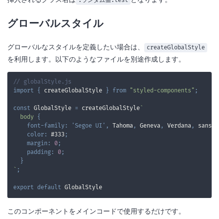
.ランダム値.test
グローバルスタイル
グローバルなスタイルを定義したい場合は、
createGlobalStyle
を利用します。以下のようなファイルを別途作成します。
// globalStyle.js
import
{
 createGlobalStyle 
}
from
"styled-components"
;
const
GlobalStyle
=
 createGlobalStyle
`
body
{
font-family
:
'Segoe UI'
,
 Tahoma
,
 Geneva
,
 Verdana
,
 sans-s
color
:
#333
;
margin
:
0
;
padding
:
0
;
}
`
;
export
default
GlobalStyle
このコンポーネントをメインコードで使用するだけです。