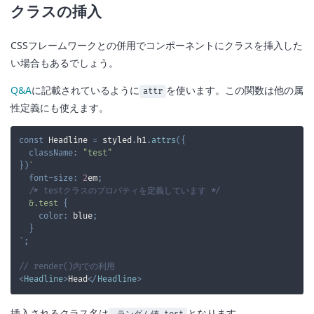
クラスの挿入
CSSフレームワークとの併用でコンポーネントにクラスを挿入した
い場合もあるでしょう。
Q&A
に記載されているように
を使います。この関数は他の属
attr
性定義にも使えます。
const
Headline
=
 styled
.
h1
.
attrs
(
{
className
:
"test"
}
)
`
font-size
:
2
em
;
/* testクラスのプロパティを定義しています */
&
.test
{
color
:
blue
;
}
`
;
// render()内での利用
<
Headline
>
Head
</
Headline
>
挿入されるクラス名は
となります。