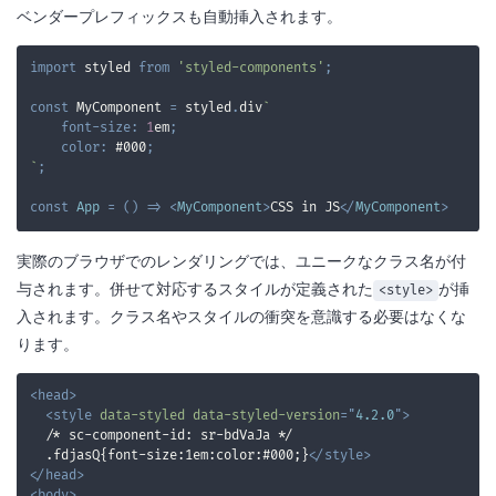
ベンダープレフィックスも自動挿入されます。
import
styled
from
'styled-components'
;
const
MyComponent
=
 styled
.
div
`
font-size
:
1
em
;
color
:
#000
;
`
;
const
App
=
(
)
=>
<
MyComponent
>
CSS in JS
</
MyComponent
>
実際のブラウザでのレンダリングでは、ユニークなクラス名が付
与されます。併せて対応するスタイルが定義された
が挿
<style>
入されます。クラス名やスタイルの衝突を意識する必要はなくな
ります。
<
head
>
<
style
data-styled
data-styled-version
=
"
4.2.0
"
>
  .fdjasQ{font-size:1em:color:#000;}
</
style
>
</
head
>
<
body
>