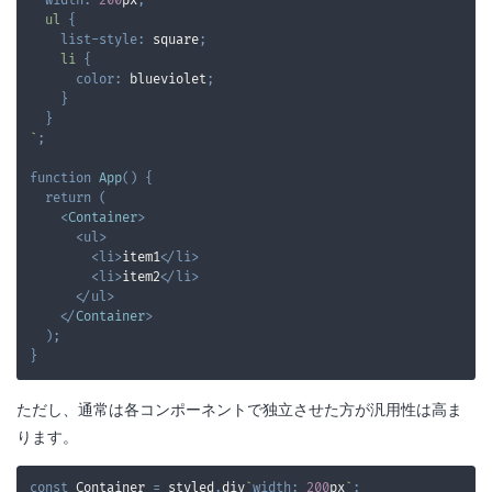
width
:
200
px
;
ul
{
list-style
:
 square
;
li
{
color
:
blueviolet
;
}
}
`
;
function
App
(
)
{
return
(
<
Container
>
<
ul
>
<
li
>
item1
</
li
>
<
li
>
item2
</
li
>
</
ul
>
</
Container
>
)
;
}
ただし、通常は各コンポーネントで独立させた方が汎用性は高ま
ります。
const
Container
=
 styled
.
div
`
width
:
200
px
`
;