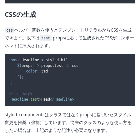
CSSの生成
ヘルパー関数を使うとテンプレートリテラルからCSSを生成
css
できます。以下は
propsに応じて生成されたCSSがコンポー
test
ネントに挿入されます。
const
Headline
=
 styled
.
h1
`
${
props
=>
 props
.
test
&&
 css
`
color
:
red
;
`
}
;
`
;
// render内
<
Headline
test
>
Head
</
Headline
>
styled-componentsはクラスではなくpropsに基づいたスタイル
変更を推奨（強制）しています。従来のクラスのような使い方を
したい場合は、上記のような記述が必要になります。