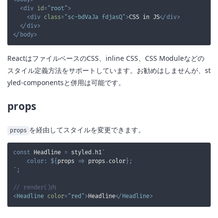
<
div
id
=
"
root
"
>
<
div
class
=
"
sc-bdVaJa fdjasQ
"
>
CSS in JS
</
div
>
</
div
>
</
body
>
ReactはファイルベースのCSS、inline CSS、CSS Moduleなどの
スタイル定義方法をサポートしています。お勧めはしませんが、st
yled-componentsと併用は可能です。
props
を経由してスタイルを変更できます。
props
const
Headline
=
 styled
.
h1
`
color
:
${
props
=>
 props
.
color
}
;
`
;
// render()内
<
Headline
color
=
"
red
"
>
Headline
</
Headline
>