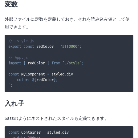
変数
外部ファイルに定数を定義しておき、それを読み込み値として使
用できます。
// .style.js
export
const
 redColor 
=
"#ff0000"
;
// App.js
import
{
 redColor 
}
from
"./style"
;
const
MyComponent
=
 styled
.
div
`
color
:
${
redColor
}
;
`
;
入れ子
Sassのようにネストされたスタイルも定義できます。
const
Container
=
 styled
.
div
`