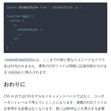
import
GlobalStyle
from
'./globalStyle.js'
;
function
App
(
)
{
return
(
<
>
<
GlobalStyle
/>
</
>
)
}
は、ここまでの例と異なりユニークなクラス
createGlobalStyle
名は付与されません。通常のCSSファイル同様に記述内容がそのま
ま
に挿入されます。
<style>
おわりに
CSS in JSではCSSモデルをドキュメントベースではなく、コンポ
ーネントレベルで考えていくことになります。複数のCSSファイル
を管理する必要はなくなります。更にはBEMなどを導入する必要