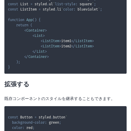
const
List
=
 styled
.
ul
`
list-style
:
 square
`
;
const
ListItem
=
 styled
.
li
`
color
:
blueviolet
`
;
function
App
(
)
{
return
(
<
Container
>
<
List
>
<
ListItem
>
item1
</
ListItem
>
<
ListItem
>
item2
</
ListItem
>
</
List
>
</
Container
>
)
;
}
拡張する
既存コンポーネントのスタイルを継承することもできます。
const
Button
=
 styled
.
button
`
background-color
:
green
;
color
:
red
;