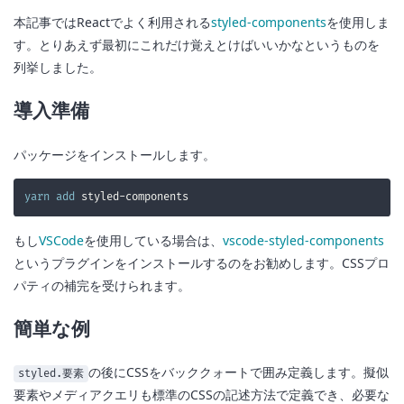
本記事ではReactでよく利用される
styled-components
を使用しま
す。とりあえず最初にこれだけ覚えとけばいいかなというものを
列挙しました。
導入準備
パッケージをインストールします。
yarn
add
もし
VSCode
を使用している場合は、
vscode-styled-components
というプラグインをインストールするのをお勧めします。CSSプロ
パティの補完を受けられます。
簡単な例
の後にCSSをバッククォートで囲み定義します。擬似
styled.要素
要素やメディアクエリも標準のCSSの記述方法で定義でき、必要な